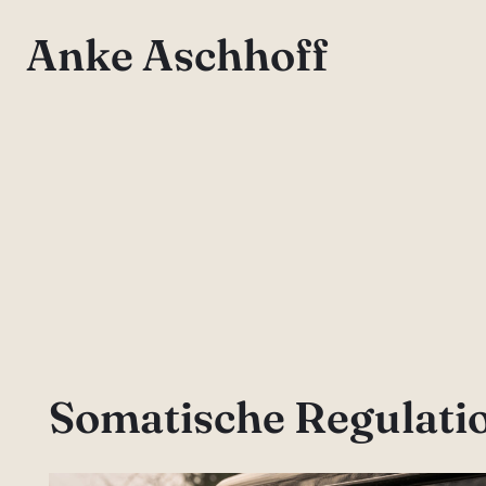
Direkt
Anke Aschhoff
zum
Inhalt
wechseln
Somatische Regulati